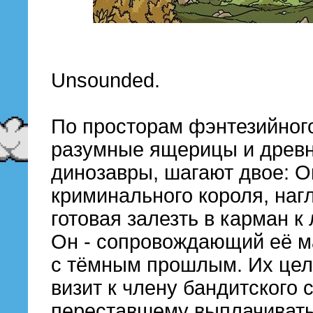
Unsounded.
По просторам фэнтезийного
разумные ящерицы и древн
динозавры, шагают двое: 
криминального короля, нагл
готовая залезть в карман к
Он - сопровождающий её ма
с тёмным прошлым. Их цел
визит к члену бандитского 
переставшему выплачивать