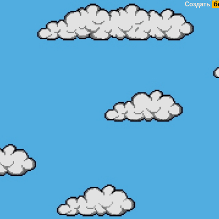
Создать
б