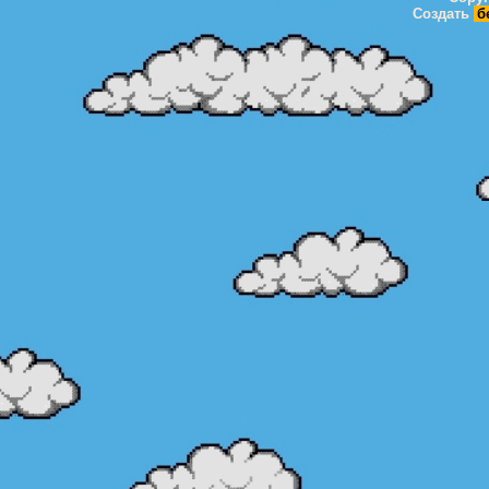
Создать
б