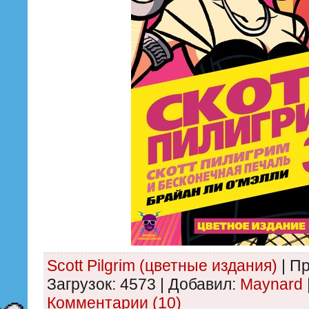
Scott Pilgrim (цветные издания)
|
Пр
Загрузок:
4573
|
Добавил:
Maynard
Комментарии (10)