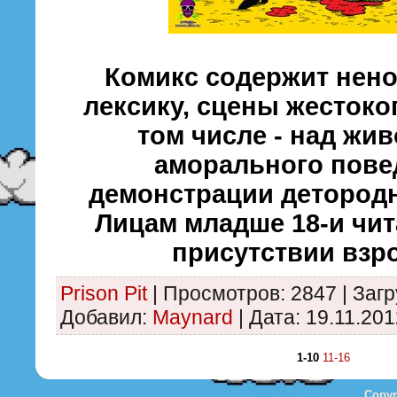
Комикс содержит нен
лексику, сцены жестоко
том числе - над жи
аморального пове
демонстрации детородн
Лицам младше 18-и чит
присутствии взр
Prison Pit
|
Просмотров:
2847
|
Загр
Добавил:
Maynard
|
Дата:
19.11.201
1-10
11-16
Copyr