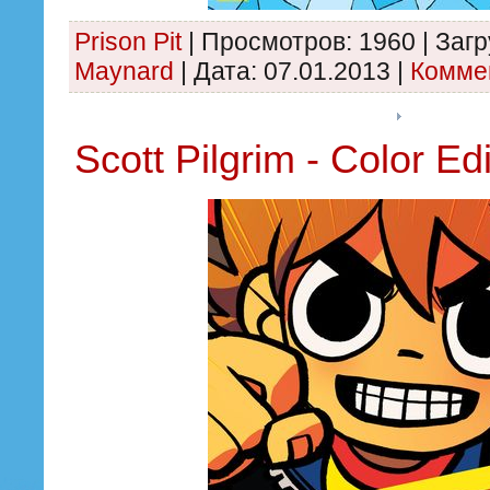
Prison Pit
|
Просмотров:
1960
|
Загр
Maynard
|
Дата:
07.01.2013
|
Коммен
Scott Pilgrim - Color Edi